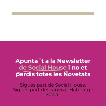
Apunta´t a la Newsletter
de Social House
i no et
perdis totes les Novetats
Sigues part de Social
House.
Sigues part del canvi a l’Habitatge
Social.