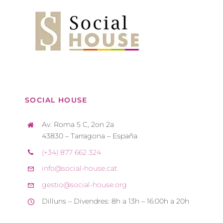
SOCIAL HOUSE
Av. Roma 5 C, 2on 2a
43830 – Tarragona – España
(+34) 877 662 324
info@social-house.cat
gestio@social-house.org
Dilluns – Divendres: 8h a 13h – 16:00h a 20h